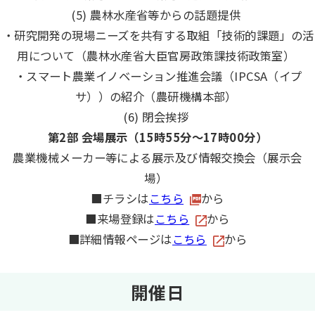
(5) 農林水産省等からの話題提供
・研究開発の現場ニーズを共有する取組「技術的課題」の活
用について（農林水産省大臣官房政策課技術政策室）
・スマート農業イノベーション推進会議（IPCSA（イプ
サ））の紹介（農研機構本部）
(6) 閉会挨拶
第2部 会場展示（15時55分～17時00分）
農業機械メーカー等による展示及び情報交換会（展示会
場）
■チラシは
こちら
から
■来場登録は
こちら
から
■詳細情報ページは
こちら
から
開催日