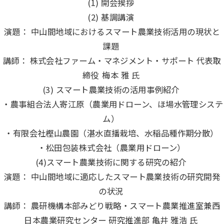
(1) 開会挨拶
(2) 基調講演
演題： 中山間地域におけるスマート農業技術活用の現状と
課題
講師： 株式会社ファーム・マネジメント・サポート 代表取
締役 梅本 雅 氏
(3) スマート農業技術の活用事例紹介
・農事組合法人寄江原（農業用ドローン、ほ場水管理システ
ム）
・有限会社樫山農園（湛水直播栽培、水稲品種作期分散）
・松田包装株式会社（農業用ドローン）
(4)スマート農業技術に関する研究の紹介
演題： 中山間地域に適応したスマート農業技術の研究開発
の状況
講師： 農研機構本部みどり戦略・スマート農業推進室兼西
日本農業研究センター 研究推進部 亀井 雅浩 氏