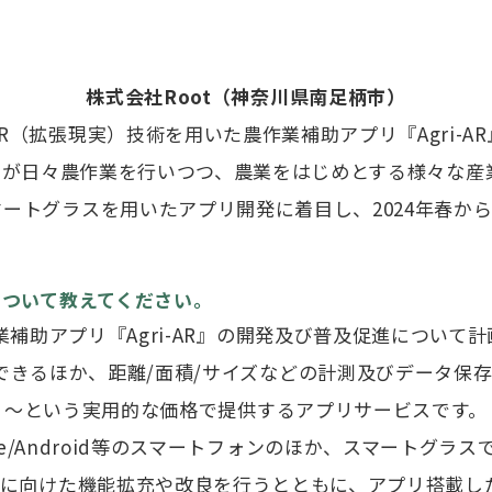
株式会社Root（神奈川県南足柄市）
R（拡張現実）技術を用いた農作業補助アプリ『Agri-A
役自らが日々農作業を行いつつ、農業をはじめとする様々な
ートグラスを用いたアプリ開発に着目し、2024年春から『
について教えてください。
業補助アプリ『Agri-AR』の開発及び普及促進について
置できるほか、距離/面積/サイズなどの計測及びデータ保存な
～という実用的な価格で提供するアプリサービスです。
ne/Android等のスマートフォンのほか、スマートグラ
向けた機能拡充や改良を行うとともに、アプリ搭載した推奨