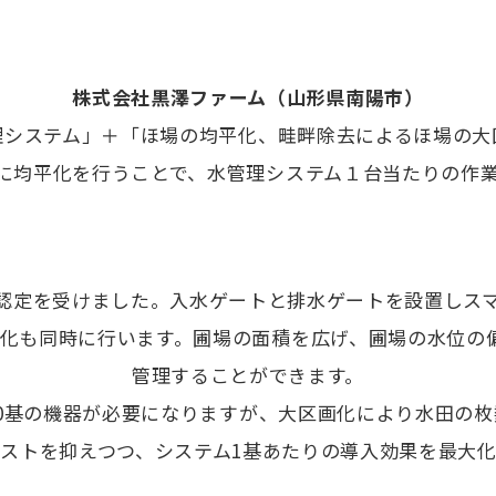
株式会社黒澤ファーム（山形県南陽市）
理システム」＋「ほ場の均平化、畦畔除去によるほ場の大
に均平化を行うことで、水管理システム１台当たりの作
認定を受けました。入水ゲートと排水ゲートを設置しス
化も同時に行います。圃場の面積を広げ、圃場の水位の
管理することができます。
00基の機器が必要になりますが、大区画化により水田の
ストを抑えつつ、システム1基あたりの導入効果を最大