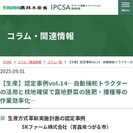
Menu
コラム・関連情報
HOME
コラム・関連情報
コラム一覧
【生産】認定事例vol.14―自動操舵トラクタ
2025.09.01
【生産】認定事例vol.14―自動操舵トラクター
の活用と枕地確保で露地野菜の施肥・播種等の
作業効率化―
生産方式革新実施計画の認定事例
SKファーム株式会社（青森県つがる市）